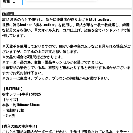
数量
商品説明
故TADY氏のもとで修行し、新たに後継者が作り上げるTADY Leather。
世界に誇るleather『栃木Leather』を使用し、職人が革を一枚一枚厳選し、綺麗
な部分のみを使い、革のオイル入れ、コバ仕上げ、染色を全てハンドメイドで製
作しています。
※天然革を使用しておりますので、細かい傷や色のムラなども見られる場合がご
ざいますが、ご了承の上ご注文お願い致します。
※欠品の場合は3週間ほどかかります。
※オーダー品の為、交換・返品キャンセルがお受けできません。
※革製品の染色している為、衣類など擦れたりすると色移りする場合がございま
すのでお気お付け下さい。
※カラーは生成り、ブラック、ブラウンの3種類からお選び下さい。
【MATERIAL】
栃木レザー(牛革) SV925
【サイズ】
本体：約100mm×60mm
・名刺約20枚
・2ヶ所
[購入の際の注意事項]
こちらの商品は職人が一点一点こだわり、手作りで製作されている為、カラー・