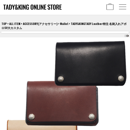
TOP
>
ALL ITEM
>
ACCESSORY(アクセサリー)
>
Wallet
> TADY&KINGTADY Leather特注 名刺入れアポ
ロSV大カスタム