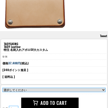
Tweet
TADY&KING
TADY Leather
特注 名刺入れアポロSV大カスタム
tl-14
価格
37,400円
(税込)
[340ポイント進呈 ]
[ 送料込 ]