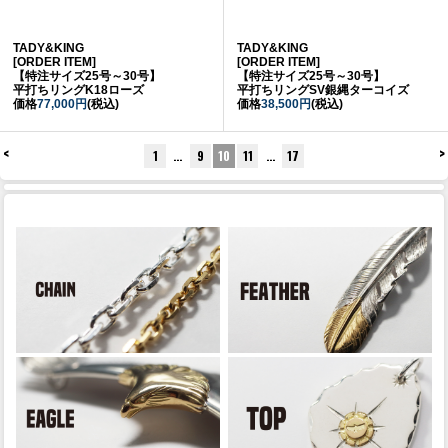
TADY&KING
TADY&KING
[ORDER ITEM]
[ORDER ITEM]
【特注サイズ25号～30号】
【特注サイズ25号～30号】
平打ちリングK18ローズ
平打ちリングSV銀縄ターコイズ
価格
77,000円
(税込)
価格
38,500円
(税込)
<
>
1
…
9
10
11
…
17