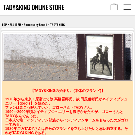
TOP
>
ALL ITEM
>
Accessory Brand
> TADY&KING
【TADY&KINGの始まり。(本体のブランド)】
1970年から東京・原宿にて故 高橋吾郎氏、故 田尻種彬氏がネイティブジュ
エリー【goro's】を始めた。
ファンは皆こう呼んでいた、ゴローさん・TADYさん。
1990～2000年頃ネイティブジュエリーを流行らせたのが、ゴローさんと
TADYさんであった。
日本人で唯一インディアン部族からインディアンネームをもらったのがゴロ
ーである。
1980年ごろTADYさんは自分のブランドを立ち上げたいと思い独立する。そ
れがTADY&KINGである。