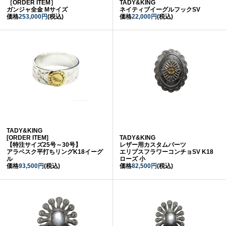
［ORDER ITEM］
TADY&KING
ガンジャ全金 Mサイズ
ネイティブイーグルフックSV
価格
253,000円
(税込)
価格
22,000円
(税込)
TADY&KING
[ORDER ITEM]
TADY&KING
【特注サイズ25号～30号】
レザー用カスタムパーツ
アラベスク平打ちリングK18イーグ
エリプスフラワーコンチョSV K18
ル
ローズ 小
価格
93,500円
(税込)
価格
82,500円
(税込)