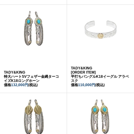
TADY&KING
TADY&KING
[ORDER ITEM]
特大ハートSVフェザー金縄ターコ
平打ちバングルK18イーグル アラベ
イズK18ロングホーン
スク
価格
132,000円
(税込)
価格
110,000円
(税込)