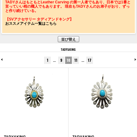
TADYさんはもともとLeather Carving の第一人者でもあり、日本では1番と
言っていい程の職人でもあります。 現在もTADYさんのお弟子がおり、ずっ
と作り続けている。
【SVアクセサリー タディアンドキング】
おススメアイテム一覧はこちら
並び替え
TADY&KING
<
>
1
…
9
10
11
…
17
TADY&KING
TADY&KING