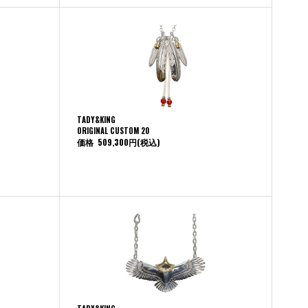
TADY&KING
ORIGINAL CUSTOM 20
価格
509,300円
(税込)