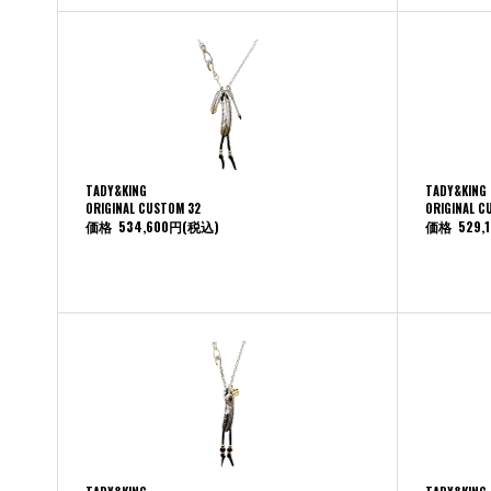
TADY&KING
TADY&KING
ORIGINAL CUSTOM 32
ORIGINAL C
価格
534,600円
(税込)
価格
529,