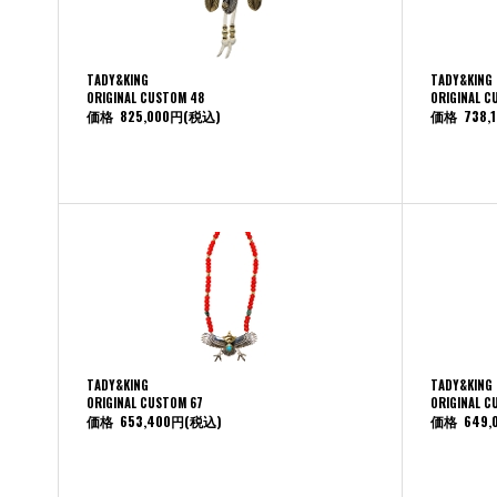
TADY&KING
TADY&KING
ORIGINAL CUSTOM 48
ORIGINAL C
価格
825,000円
(税込)
価格
738,
TADY&KING
TADY&KING
ORIGINAL CUSTOM 67
ORIGINAL C
価格
653,400円
(税込)
価格
649,