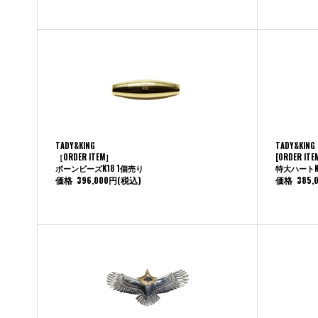
TADY&KING
TADY&KING
［ORDER ITEM］
[ORDER ITE
ボーンビーズK18 1個売り
特大ハートK
価格
396,000円
(税込)
価格
385,