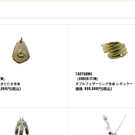
TADY&KING
TEM］
［ORDER ITEM］
付きたたき全金
ダブルフェザーリング全金 レギュラー
0,000円
(税込)
価格
990,000円
(税込)