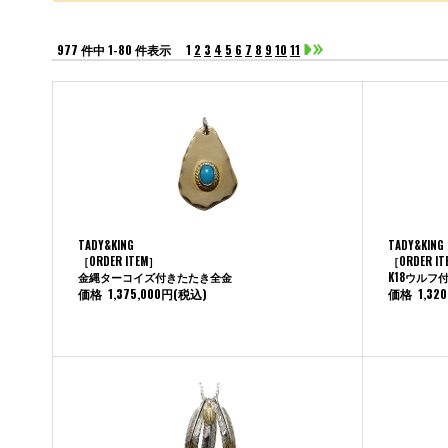
977 件中 1-80 件表示
1
2
3
4
5
6
7
8
9
10
11
TADY&KING
TADY&KING
［ORDER ITEM］
［ORDER I
金縄ターコイズ付きたたき全金
K18ウルフ
価格
1,375,000円
(税込)
価格
1,32