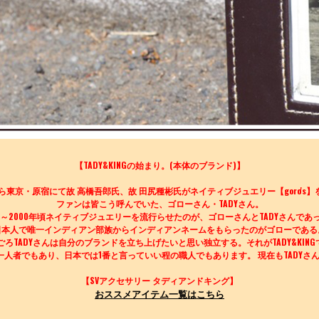
【TADY&KINGの始まり。(本体のブランド)】
から東京・原宿にて故 高橋吾郎氏、故 田尻種彬氏がネイティブジュエリー【goro's
ファンは皆こう呼んでいた、ゴローさん・TADYさん。
90～2000年頃ネイティブジュエリーを流行らせたのが、ゴローさんとTADYさんであ
日本人で唯一インディアン部族からインディアンネームをもらったのがゴローである
年ごろTADYさんは自分のブランドを立ち上げたいと思い独立する。それがTADY&KIN
ving の第一人者でもあり、日本では1番と言っていい程の職人でもあります。 現在もTA
【SVアクセサリー タディアンドキング】
おススメアイテム一覧はこちら