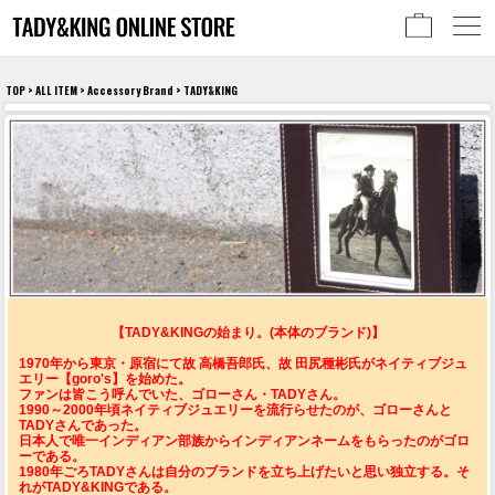
TOP
>
ALL ITEM
>
Accessory Brand
> TADY&KING
【TADY&KINGの始まり。(本体のブランド)】
1970年から東京・原宿にて故 高橋吾郎氏、故 田尻種彬氏がネイティブジュ
エリー【goro's】を始めた。
ファンは皆こう呼んでいた、ゴローさん・TADYさん。
1990～2000年頃ネイティブジュエリーを流行らせたのが、ゴローさんと
TADYさんであった。
日本人で唯一インディアン部族からインディアンネームをもらったのがゴロ
ーである。
1980年ごろTADYさんは自分のブランドを立ち上げたいと思い独立する。そ
れがTADY&KINGである。