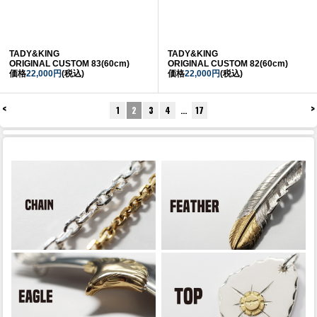
TADY&KING
TADY&KING
ORIGINAL CUSTOM 83(60cm)
ORIGINAL CUSTOM 82(60cm)
価格
22,000円
(税込)
価格
22,000円
(税込)
<
>
1
2
3
4
…
17