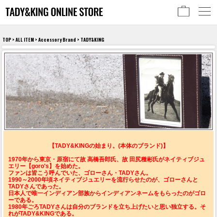
TOP
>
ALL ITEM
>
Accessory Brand
> TADY&KING
【TADY&KINGの始まり。(本体のブランド)】
1970年から東京・原宿にて故 高橋吾郎氏、故 田尻種彬氏がネイティブジュ
エリー【goro's】を始めた。
ファンは皆こう呼んでいた、ゴローさん・TADYさん。
1990～2000年頃ネイティブジュエリーを流行らせたのが、ゴローさんと
TADYさんであった。
日本人で唯一インディアン部族からインディアンネームをもらったのがゴロ
ーである。
1980年ごろTADYさんは自分のブランドを立ち上げたいと思い独立する。そ
れがTADY&KINGである。