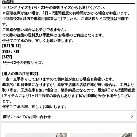
商品説明
※リングサイズを7号～23号の奇数サイズからお選びください。
※店頭在庫が無い場合、3日～2週間程度のお時間がかかる場合が御座います。
※到着後3日以内で未着用(試着は可)でしたら、ご連絡後サイズ交換は可能で
す。
ご連絡が無い場合はお受けできません。
その際の往復の送料及び手数料は お客様のご負担となります。
併せてご了承の程、宜しくお願い致します。
[MATERIAL]
SV925 K18
[SIZE]
7号〜23号の奇数サイズ。
[購入の際の注意事項]
一点一点手作りしておりますので個体差が生じる場合も御座います。
基本的に即日発送になりますが、原宿実店舗の店頭在庫が無い場合は、工房より
取り寄せ、工房在庫も無い場合は、製作納品になるので、最短3日から2週間程度
(アイテムにより1ヶ月半程度の場合もあります)のお時間がかかる場合もござい
ます。
何卒ご了承の程、宜しくお願いします。
商品についてのお問い合わせ