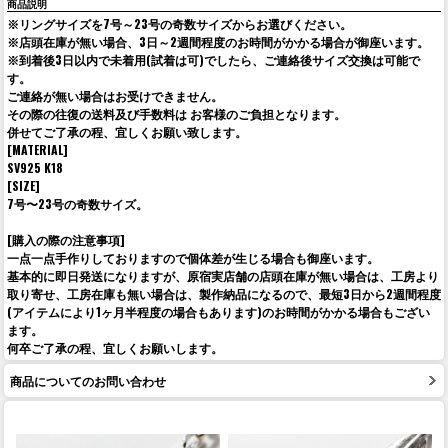
商品説明
※リングサイズを7号～23号の奇数サイズからお選びください。
※店頭在庫が無い場合、3日～2週間程度のお時間がかかる場合が御座います。
※到着後3日以内で未着用(試着は可)でしたら、ご連絡後サイズ交換は可能で
す。
ご連絡が無い場合はお受けできません。
その際の往復の送料及び手数料は お客様のご負担となります。
併せてご了承の程、宜しくお願い致します。
[MATERIAL]
SV925 K18
[SIZE]
7号〜23号の奇数サイズ。
[購入の際の注意事項]
一点一点手作りしておりますので個体差が生じる場合も御座います。
基本的に即日発送になりますが、原宿実店舗の店頭在庫が無い場合は、工房より
取り寄せ、工房在庫も無い場合は、製作納品になるので、最短3日から2週間程度
(アイテムにより1ヶ月半程度の場合もあります)のお時間がかかる場合もござい
ます。
何卒ご了承の程、宜しくお願いします。
商品についてのお問い合わせ