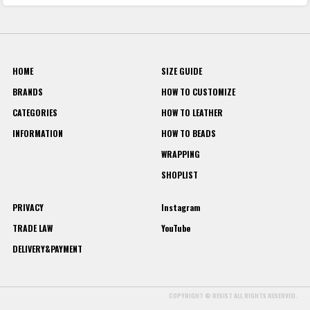
HOME
SIZE GUIDE
BRANDS
HOW TO CUSTOMIZE
CATEGORIES
HOW TO LEATHER
INFORMATION
HOW TO BEADS
WRAPPING
SHOPLIST
PRIVACY
Instagram
TRADE LAW
YouTube
DELIVERY&PAYMENT
COPYRIGHT © RESIST ALL RIGHTS RESERVED.