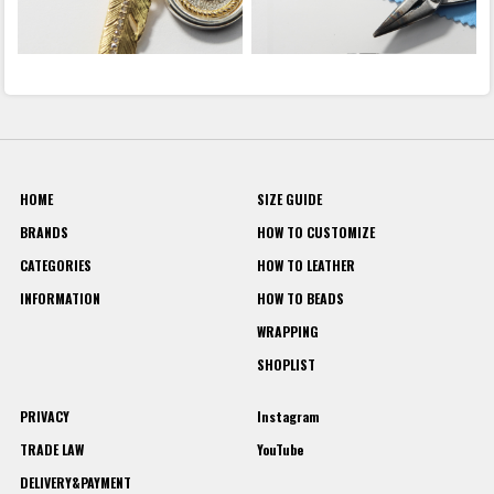
HOME
SIZE GUIDE
BRANDS
HOW TO CUSTOMIZE
CATEGORIES
HOW TO LEATHER
INFORMATION
HOW TO BEADS
WRAPPING
SHOPLIST
PRIVACY
Instagram
TRADE LAW
YouTube
DELIVERY&PAYMENT